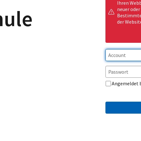
Ihren Webb
hule
neuer oder
Bestimmte 
der Websit
Angemeldet 