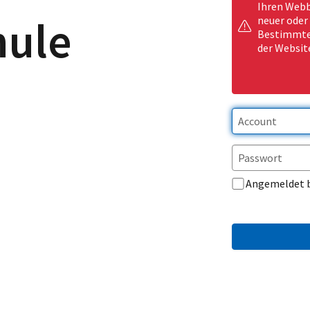
Ihren Webb
hule
neuer oder
Bestimmte 
der Websit
Angemeldet 