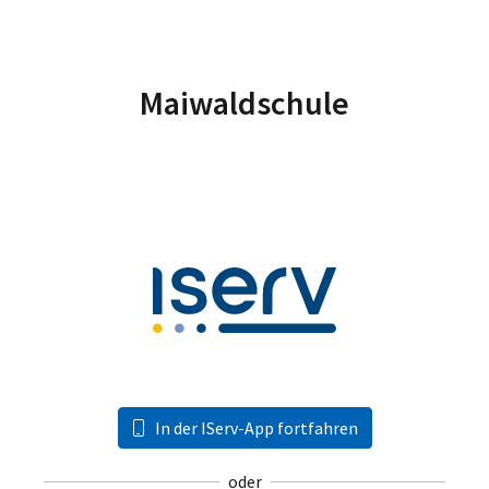
Maiwaldschule
In der IServ-App fortfahren
oder