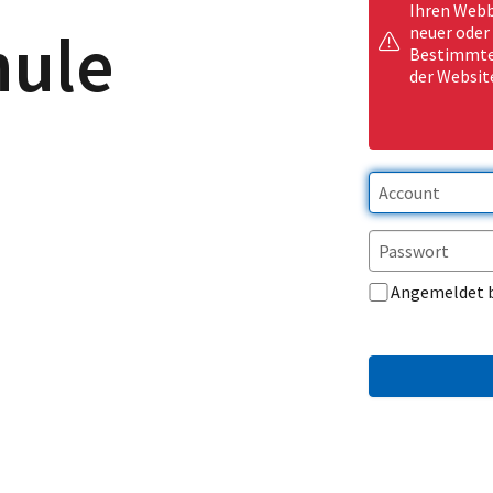
Ihren Webb
hule
neuer oder
Bestimmte 
der Websit
Angemeldet 